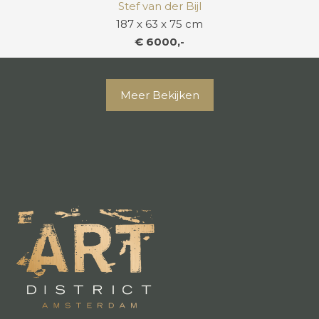
Stef van der Bijl
187 x 63 x 75 cm
€ 6000,-
Meer Bekijken