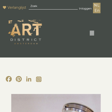
NL
Verlanglijst
Inloggen
En
Facebook
Pinterest
LinkedIn