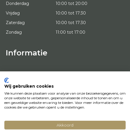
Donderdag
10:00 tot 20:00
Vrijdag
10:00 tot 17:30
Zaterdag
10:00 tot 17:30
Zondag
11:00 tot 17:00
Informatie
HOME
PROEFPLAATSING
KUNSTENAARS
OVER ONS
Wij gebruiken cookies
KUNSTWERKEN
We kunnen deze plaatsen voor analyse van onze bezoekersgegevens, om
NEWS
onze website te verbeteren, gepersonaliseerde inhoud te tonen en om u
HOE WERKT HET
een geweldige website-ervaring te bieden. Voor meer informatie over de
CONTACT
cookies die we gebruiken opent u de instellingen.
KUNSTUITLEEN
Akkoord
© Copyright 2022 Art District | Website door
BE Digital
|
Privacy Policy