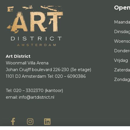
Open
Maand
Dinsda
Woens
Donder
Art District
Vrijdag
Woonmall Villa Arena
Johan Cruijff boulevard 226-230
(3e etage)
Zaterd
1101 DJ Amsterdam
Tel:
020 – 6090386
Zonda
Tel:
020 – 3302370
(kantoor)
email:
info@artdistrict.nl