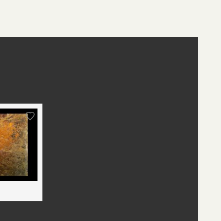
st
edIn