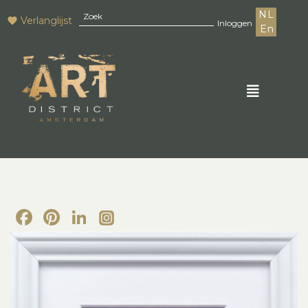
NL
Verlanglijst
Inloggen
En
Facebook
Pinterest
LinkedIn