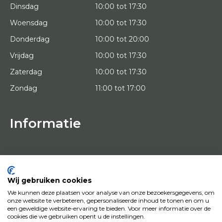
Dinsdag
10:00 tot 17:30
Woensdag
10:00 tot 17:30
Donderdag
10:00 tot 20:00
Vrijdag
10:00 tot 17:30
Zaterdag
10:00 tot 17:30
Zondag
11:00 tot 17:00
Informatie
HOME
PROEFPLAATSING
KUNSTENAARS
OVER ONS
Wij gebruiken cookies
KUNSTWERKEN
We kunnen deze plaatsen voor analyse van onze bezoekersgegevens, om
NEWS
onze website te verbeteren, gepersonaliseerde inhoud te tonen en om u
HOE WERKT HET
een geweldige website-ervaring te bieden. Voor meer informatie over de
CONTACT
cookies die we gebruiken opent u de instellingen.