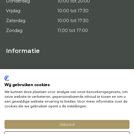
Donderdag
10:00 tot 20:00
Vrijdag
10:00 tot 17:30
Zaterdag
10:00 tot 17:30
Zondag
11:00 tot 17:00
Informatie
HOME
PROEFPLAATSING
KUNSTENAARS
OVER ONS
Wij gebruiken cookies
KUNSTWERKEN
We kunnen deze plaatsen voor analyse van onze bezoekersgegevens, om
NEWS
onze website te verbeteren, gepersonaliseerde inhoud te tonen en om u
HOE WERKT HET
een geweldige website-ervaring te bieden. Voor meer informatie over de
CONTACT
cookies die we gebruiken opent u de instellingen.
KUNSTUITLEEN
Akkoord
© Copyright 2022 Art District | Website door
BE Digital
|
Privacy Policy