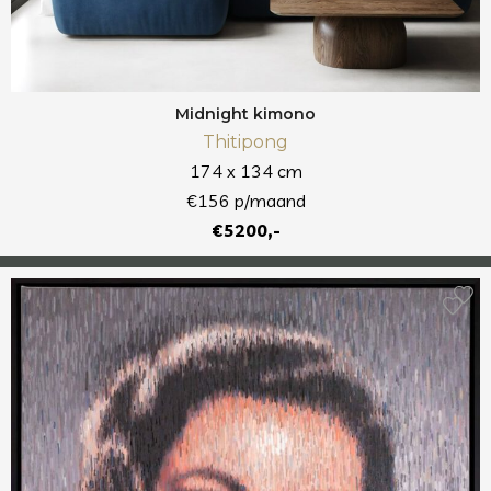
Midnight kimono
Thitipong
174 x 134 cm
€156 p/maand
€5200,-