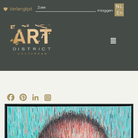
NL
Verlanglijst
Inloggen
En
Facebook
Pinterest
LinkedIn