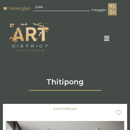
NL
Verlanglijst
Inloggen
En
Thitipong
beschikbaar