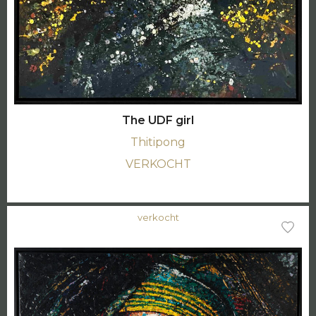
The UDF girl
Thitipong
VERKOCHT
verkocht