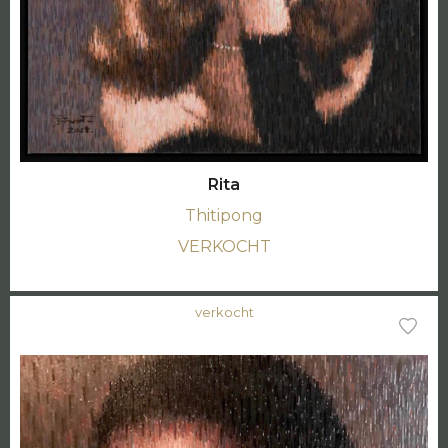
Rita
Thitipong
VERKOCHT
verkocht