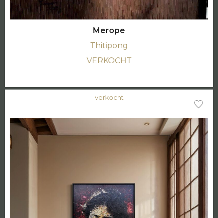
Merope
Thitipong
VERKOCHT
verkocht