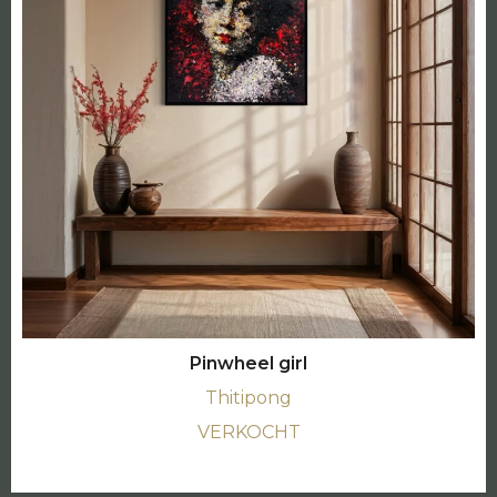
Pinwheel girl
Thitipong
VERKOCHT