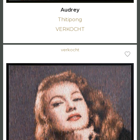
Audrey
Thitipong
VERKOCHT
verkocht