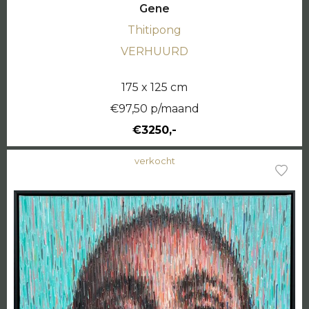
Gene
Thitipong
VERHUURD
175 x 125 cm
€97,50 p/maand
€3250,-
verkocht