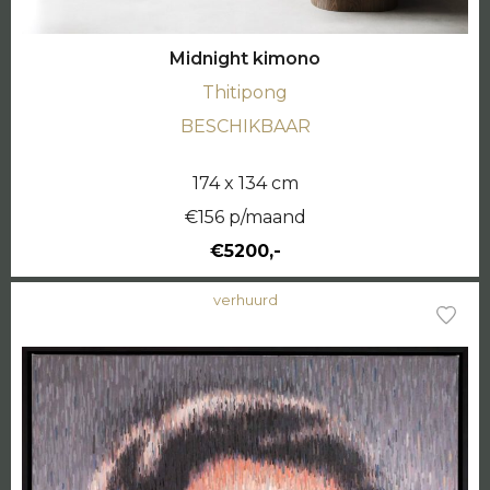
Midnight kimono
Thitipong
BESCHIKBAAR
174 x 134 cm
€156 p/maand
€5200,-
verhuurd