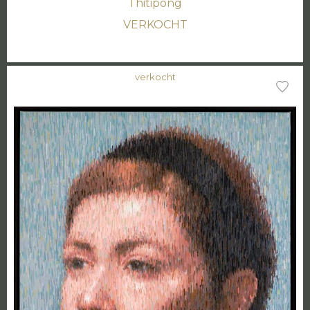
Thitipong
VERKOCHT
verkocht