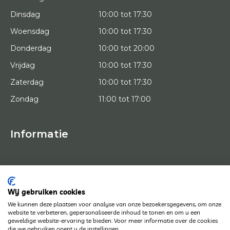
Dinsdag
10:00 tot 17:30
Woensdag
10:00 tot 17:30
Donderdag
10:00 tot 20:00
Vrijdag
10:00 tot 17:30
Zaterdag
10:00 tot 17:30
Zondag
11:00 tot 17:00
Informatie
HOME
PROEFPLAATSING
KUNSTENAARS
OVER ONS
Wij gebruiken cookies
KUNSTWERKEN
We kunnen deze plaatsen voor analyse van onze bezoekersgegevens, om onze
NEWS
website te verbeteren, gepersonaliseerde inhoud te tonen en om u een
HOE WERKT HET
geweldige website-ervaring te bieden. Voor meer informatie over de cookies
CONTACT
die we gebruiken opent u de instellingen.