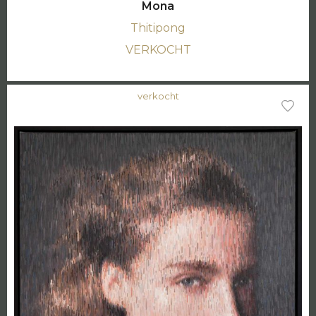
Mona
Thitipong
VERKOCHT
verkocht