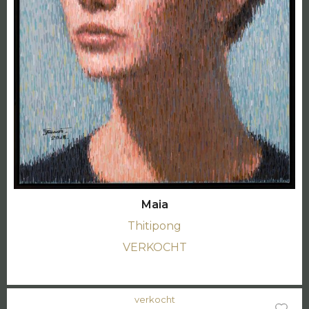
Maia
Thitipong
VERKOCHT
verkocht