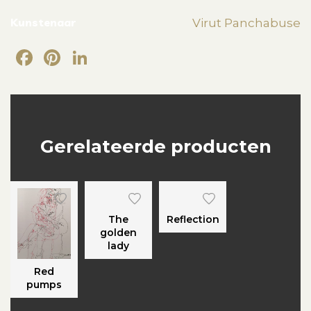
Kunstenaar
Virut Panchabuse
Facebook
Pinterest
LinkedIn
Gerelateerde producten
The
Reflection
golden
lady
Red
pumps