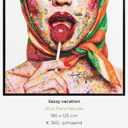
Sassy vacation
Virut Panchabuse
185 x 125 cm
€ 360,- p/maand