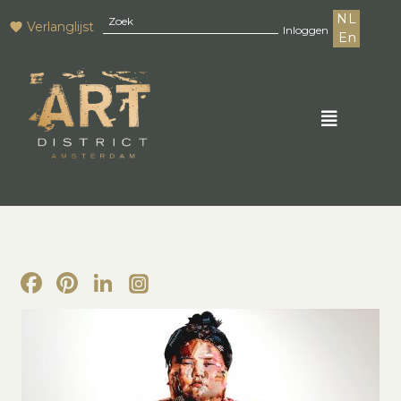
NL
Verlanglijst
Inloggen
En
Facebook
Pinterest
LinkedIn