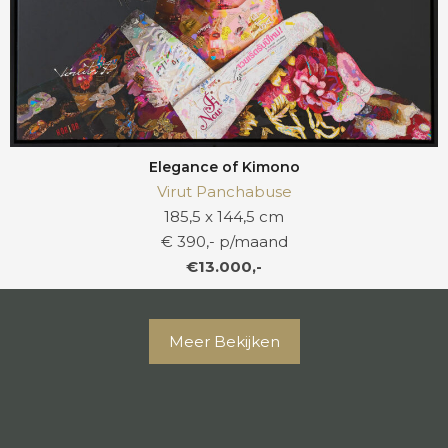
Elegance of Kimono
Virut Panchabuse
185,5 x 144,5 cm
€ 390,- p/maand
€13.000,-
Meer Bekijken