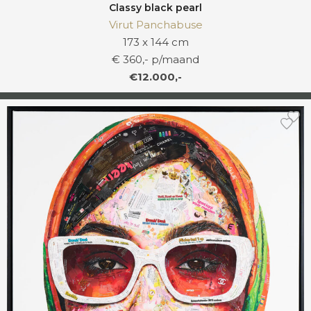
Classy black pearl
Virut Panchabuse
173 x 144 cm
€ 360,- p/maand
€12.000,-