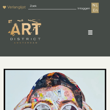
NL
Verlanglijst
Inloggen
En