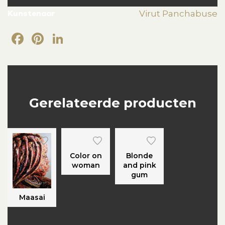
Kunstenaar
Virut Panchabuse
Facebook
Pinterest
LinkedIn
Gerelateerde producten
Color on
Blonde
woman
and pink
gum
Maasai