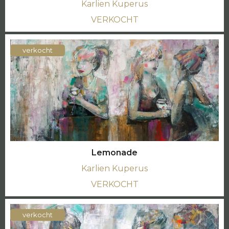
Karlien Kuperus
VERKOCHT
verkocht
Lemonade
Karlien Kuperus
VERKOCHT
verkocht