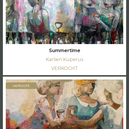
Summertime
Karlien Kuperus
VERKOCHT
verkocht