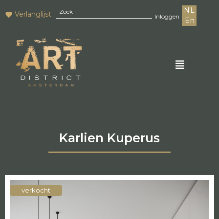
NL
Verlanglijst
Inloggen
En
Karlien Kuperus
verkocht