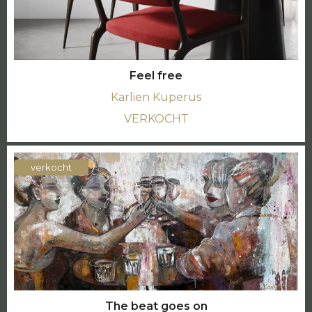
Feel free
Karlien Kuperus
VERKOCHT
verkocht
The beat goes on