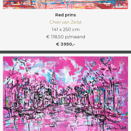
Red prins
Chiel van Zelst
141 x 250 cm
€ 118,50 p/maand
€ 3950,-