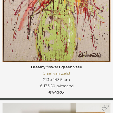
Dreamy flowers green vase
Chiel van Zelst
213 x 143,5 cm
€ 133,50 p/maand
€4450,-