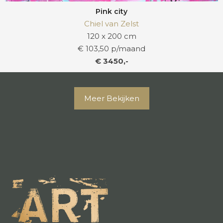
Pink city
Chiel van Zelst
120 x 200 cm
€ 103,50 p/maand
€ 3450,-
Meer Bekijken