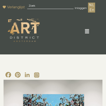
NL
Verlanglijst
Inloggen
En
Facebook
Pinterest
LinkedIn