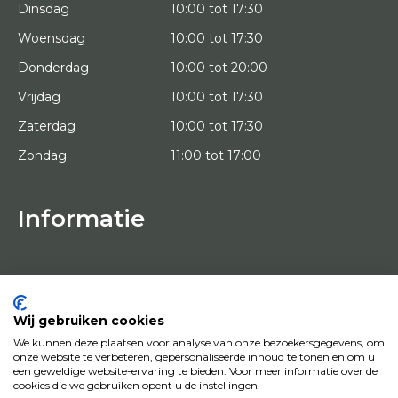
Dinsdag
10:00 tot 17:30
Woensdag
10:00 tot 17:30
Donderdag
10:00 tot 20:00
Vrijdag
10:00 tot 17:30
Zaterdag
10:00 tot 17:30
Zondag
11:00 tot 17:00
Informatie
HOME
PROEFPLAATSING
KUNSTENAARS
OVER ONS
Wij gebruiken cookies
KUNSTWERKEN
We kunnen deze plaatsen voor analyse van onze bezoekersgegevens, om
NEWS
onze website te verbeteren, gepersonaliseerde inhoud te tonen en om u
HOE WERKT HET
een geweldige website-ervaring te bieden. Voor meer informatie over de
CONTACT
cookies die we gebruiken opent u de instellingen.