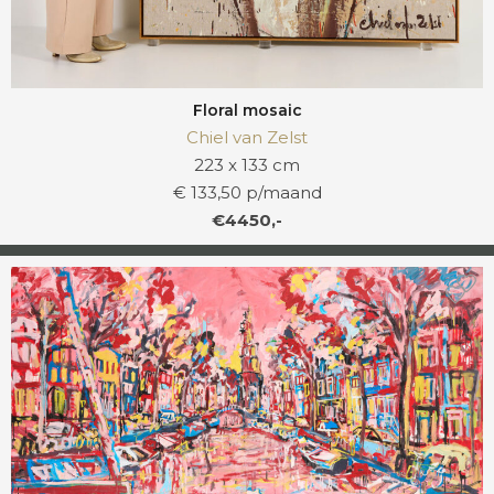
Floral mosaic
Chiel van Zelst
223 x 133 cm
€ 133,50 p/maand
€4450,-