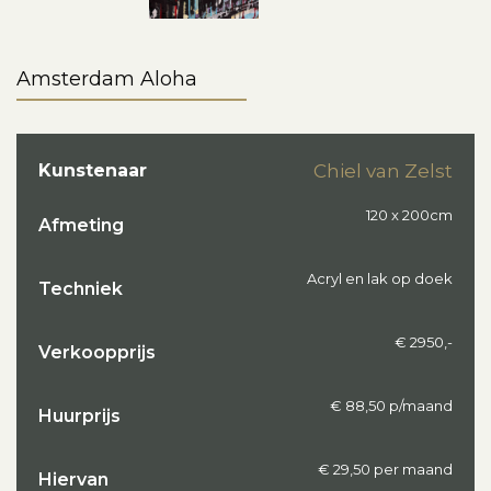
Amsterdam Aloha
Kunstenaar
Chiel van Zelst
120 x 200cm
Afmeting
Acryl en lak op doek
Techniek
€ 2950,-
Verkoopprijs
€ 88,50 p/maand
Huurprijs
€ 29,50 per maand
Hiervan