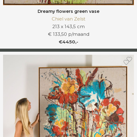
Dreamy flowers green vase
Chiel van Zelst
213 x 143,5 cm
€ 133,50 p/maand
€4450,-