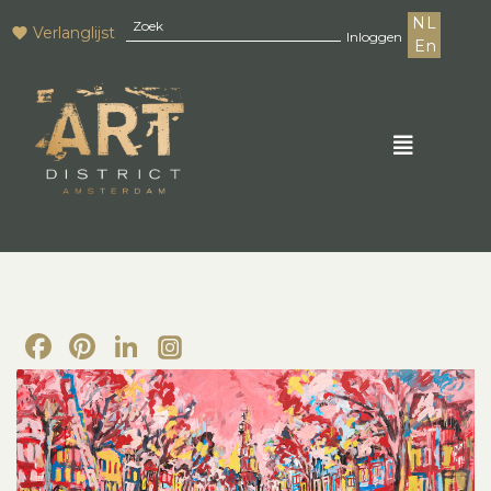
NL
Verlanglijst
Inloggen
En
Facebook
Pinterest
LinkedIn