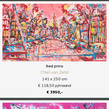
Red prins
Chiel van Zelst
141 x 250 cm
€ 118,50 p/maand
€ 3950,-