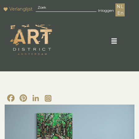
NL
Verlanglijst
Inloggen
En
Facebook
Pinterest
LinkedIn