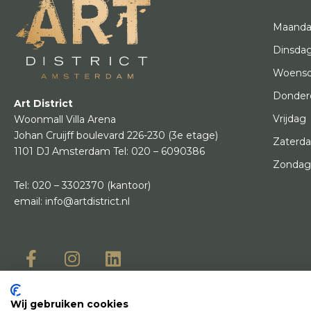
Maand
Dinsda
Woens
Donder
Art District
Vrijdag
Woonmall Villa Arena
Johan Cruijff boulevard 226-230
(3e etage)
Zaterd
1101 DJ Amsterdam
Tel:
020 – 6090386
Zonda
Tel:
020 – 3302370
(kantoor)
email:
info@artdistrict.nl
Wij gebruiken cookies
© Copyright 2