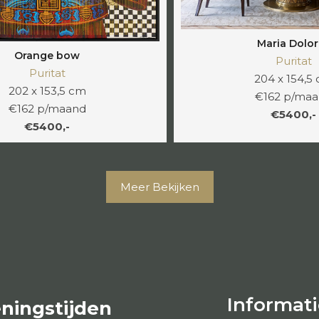
Maria Dolor
Orange bow
Puritat
Puritat
204 x 154,5
202 x 153,5 cm
€162 p/ma
€162 p/maand
€5400,-
€5400,-
Meer Bekijken
Informati
ningstijden