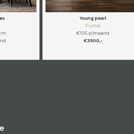
es
Young pearl
Puritat
 cm
€105 p/maand
and
€3500,-
e