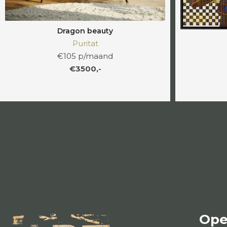
Dragon beauty
Puritat
€105 p/maand
€3500,-
Ope