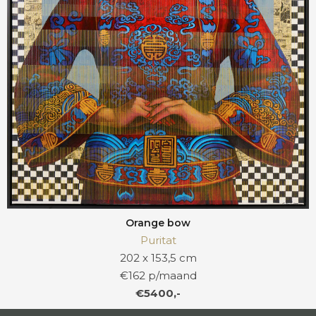
Orange bow
Puritat
202 x 153,5 cm
€162 p/maand
€5400,-