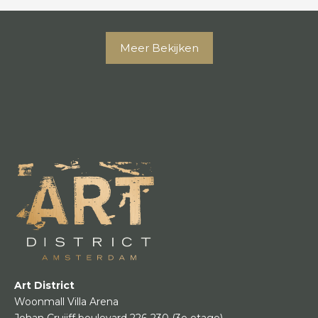
Meer Bekijken
Art District
Woonmall Villa Arena
Johan Cruijff boulevard 226-230
(3e etage)