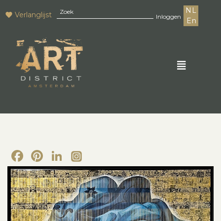
NL
Verlanglijst
Inloggen
En
Facebook
Pinterest
LinkedIn