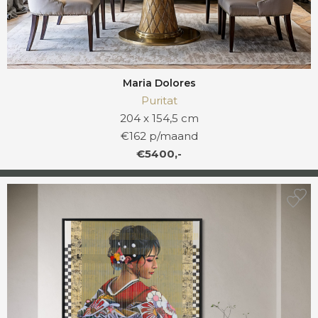
Maria Dolores
Puritat
204 x 154,5 cm
€162 p/maand
€5400,-