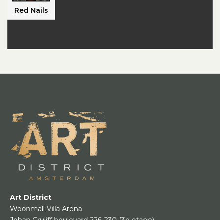
Red Nails
Art District
Woonmall Villa Arena
Johan Cruijff boulevard 226-230
(3e etage)