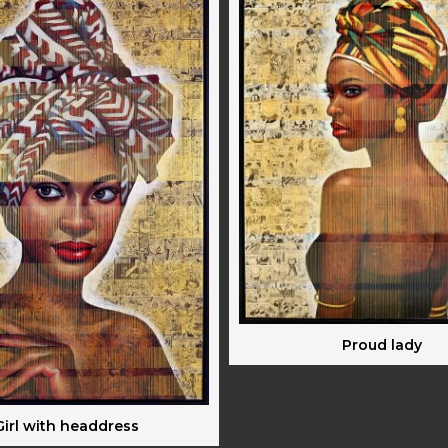
Proud lady
Girl with headdress