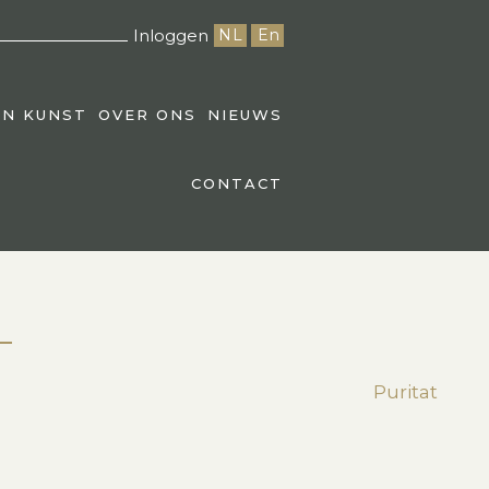
Inloggen
NL
En
EN KUNST
OVER ONS
NIEUWS
CONTACT
Puritat
st
edIn