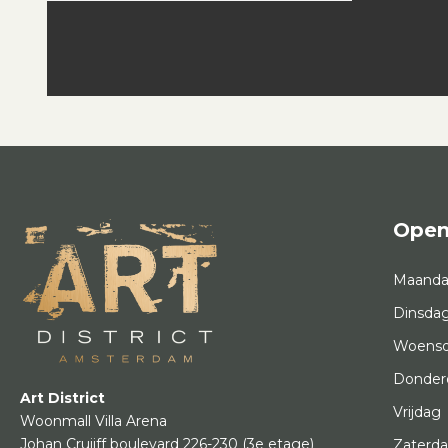
Open
Maand
Dinsda
Woens
Donder
Art District
Vrijdag
Woonmall Villa Arena
Johan Cruijff boulevard 226-230
(3e etage)
Zaterd