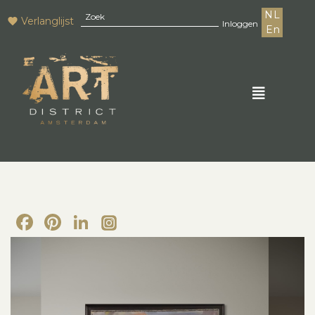
NL
Verlanglijst
Inloggen
En
Facebook
Pinterest
LinkedIn