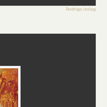
Rodrigo Izolag
st
edIn