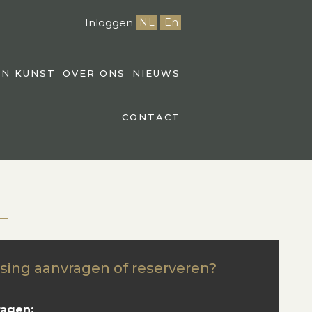
Inloggen
NL
En
EN KUNST
OVER ONS
NIEUWS
CONTACT
sing aanvragen of reserveren?
ragen: