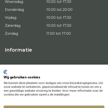
Woensdag
10:00 tot 17:30
Donderdag
10:00 tot 20:00
Vrijdag
10:00 tot 17:30
Zaterdag
10:00 tot 17:30
Zondag
11:00 tot 17:00
Informatie
HOME
PROEFPLAATSING
KUNSTENAARS
OVER ONS
Wij gebruiken cookies
KUNSTWERKEN
We kunnen deze plaatsen voor analyse van onze bezoekersgegevens, om
NEWS
onze website te verbeteren, gepersonaliseerde inhoud te tonen en om u
HOE WERKT HET
een geweldige website-ervaring te bieden. Voor meer informatie over de
CONTACT
cookies die we gebruiken opent u de instellingen.
KUNSTUITLEEN