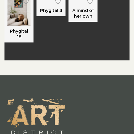
Phygital 3
A mind of
her own
Phygital
18