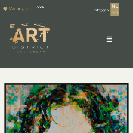
NL
Verlanglijst
Inloggen
En