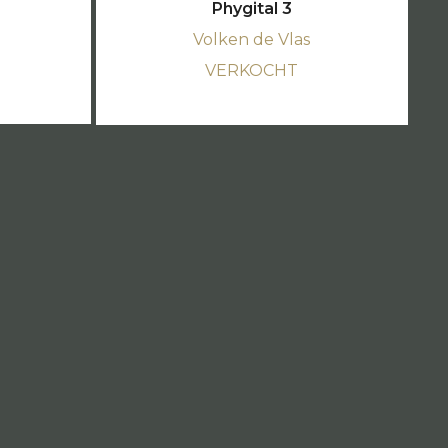
Phygital 3
Volken de Vlas
VERKOCHT