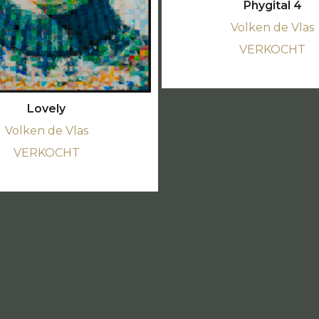
Phygital 4
Volken de Vlas
VERKOCHT
Lovely
Volken de Vlas
VERKOCHT