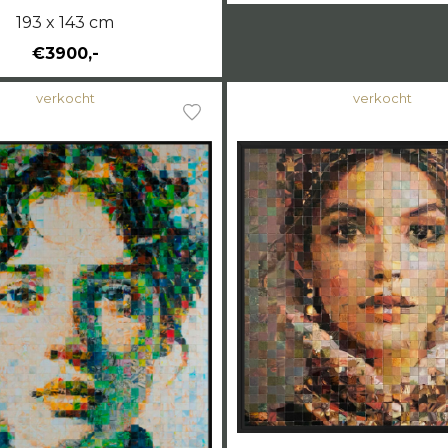
193 x 143 cm
€3900,-
verkocht
verkocht