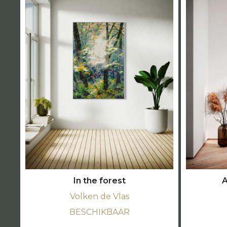
In the forest
A
Volken de Vlas
BESCHIKBAAR