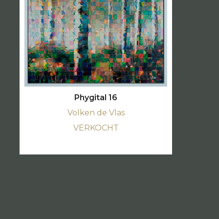
Phygital 16
Volken de Vlas
VERKOCHT