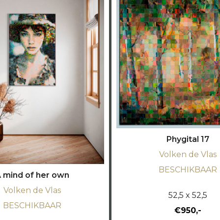
Phygital 17
Volken de Vlas
BESCHIKBAAR
 mind of her own
Volken de Vlas
52,5 x 52,5
BESCHIKBAAR
€950,-