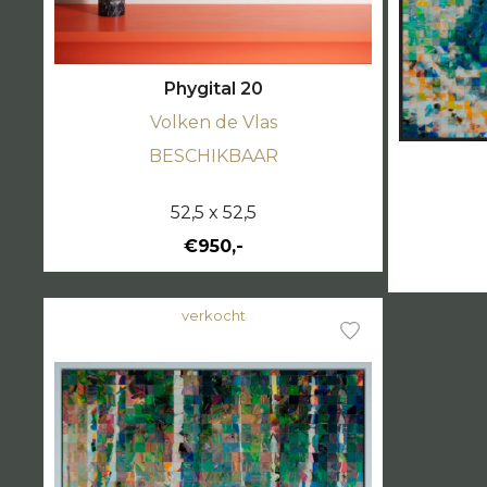
Phygital 20
Volken de Vlas
BESCHIKBAAR
52,5 x 52,5
€950,-
verkocht