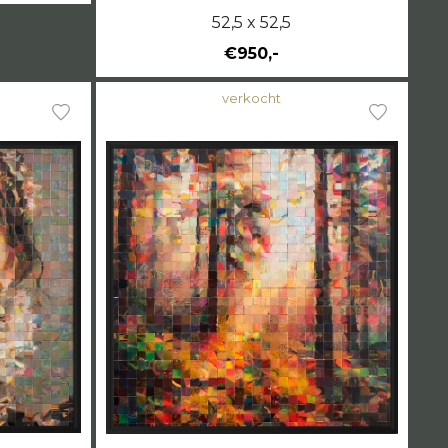
52,5 x 52,5
€950,-
verkocht