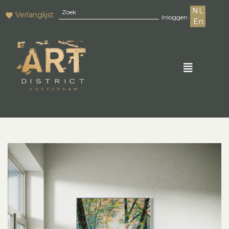
NL
Verlanglijst
Inloggen
En