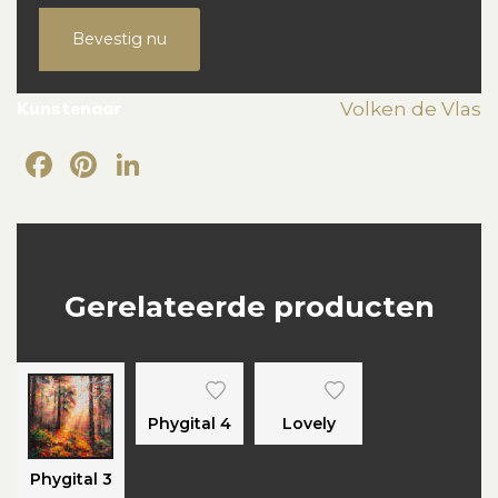
Bevestig nu
Kunstenaar
Volken de Vlas
Facebook
Pinterest
LinkedIn
Gerelateerde producten
Phygital 4
Lovely
Phygital 3