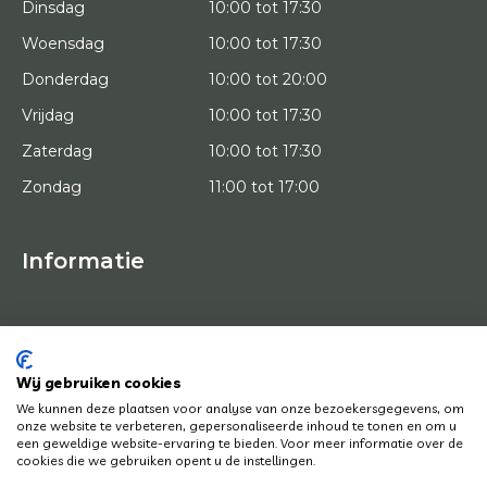
Dinsdag
10:00 tot 17:30
Woensdag
10:00 tot 17:30
Donderdag
10:00 tot 20:00
Vrijdag
10:00 tot 17:30
Zaterdag
10:00 tot 17:30
Zondag
11:00 tot 17:00
Informatie
HOME
PROEFPLAATSING
KUNSTENAARS
OVER ONS
Wij gebruiken cookies
KUNSTWERKEN
We kunnen deze plaatsen voor analyse van onze bezoekersgegevens, om
NEWS
onze website te verbeteren, gepersonaliseerde inhoud te tonen en om u
HOE WERKT HET
een geweldige website-ervaring te bieden. Voor meer informatie over de
CONTACT
cookies die we gebruiken opent u de instellingen.
KUNSTUITLEEN