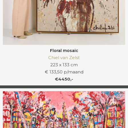
Floral mosaic
Chiel van Zelst
223 x 133 cm
€ 133,50 p/maand
€4450,-