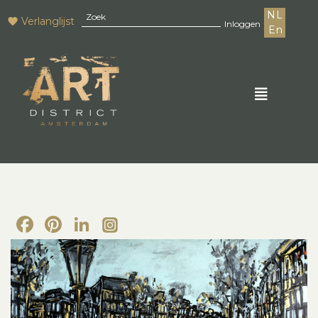
NL
Verlanglijst
Inloggen
En
Facebook
Pinterest
LinkedIn