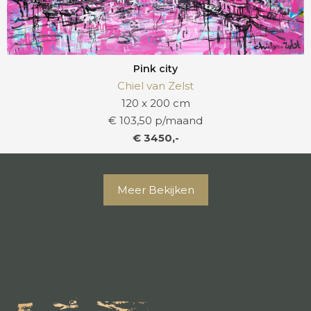
Pink city
Chiel van Zelst
120 x 200 cm
€ 103,50 p/maand
€ 3450,-
Meer Bekijken