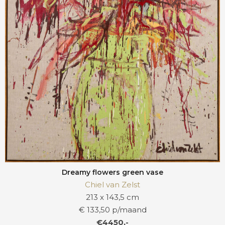
Dreamy flowers green vase
Chiel van Zelst
213 x 143,5 cm
€ 133,50 p/maand
€4450,-