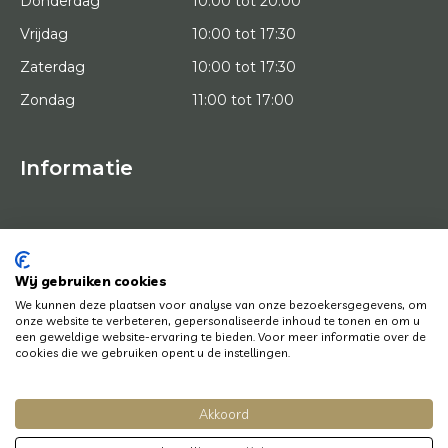
Donderdag
10:00 tot 20:00
Vrijdag
10:00 tot 17:30
Zaterdag
10:00 tot 17:30
Zondag
11:00 tot 17:00
Informatie
HOME
PROEFPLAATSING
KUNSTENAARS
OVER ONS
Wij gebruiken cookies
KUNSTWERKEN
We kunnen deze plaatsen voor analyse van onze bezoekersgegevens, om
NEWS
onze website te verbeteren, gepersonaliseerde inhoud te tonen en om u
HOE WERKT HET
een geweldige website-ervaring te bieden. Voor meer informatie over de
CONTACT
cookies die we gebruiken opent u de instellingen.
KUNSTUITLEEN
Akkoord
© Copyright 2022 Art District | Website door
BE Digital
|
Privacy Policy