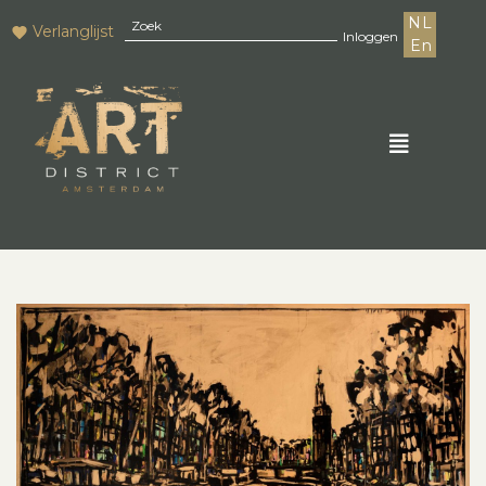
NL
Verlanglijst
Inloggen
En