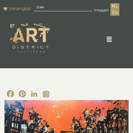
NL
Verlanglijst
Inloggen
En
Facebook
Pinterest
LinkedIn