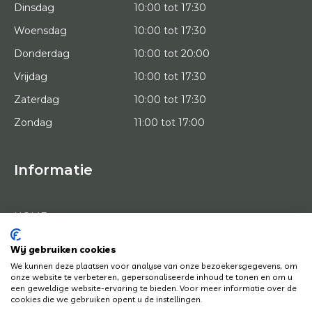
Dinsdag
10:00 tot 17:30
Woensdag
10:00 tot 17:30
Donderdag
10:00 tot 20:00
Vrijdag
10:00 tot 17:30
Zaterdag
10:00 tot 17:30
Zondag
11:00 tot 17:00
Informatie
HOME
PROEFPLAATSING
KUNSTENAARS
OVER ONS
Wij gebruiken cookies
KUNSTWERKEN
We kunnen deze plaatsen voor analyse van onze bezoekersgegevens, om
NEWS
onze website te verbeteren, gepersonaliseerde inhoud te tonen en om u
HOE WERKT HET
een geweldige website-ervaring te bieden. Voor meer informatie over de
CONTACT
cookies die we gebruiken opent u de instellingen.
KUNSTUITLEEN