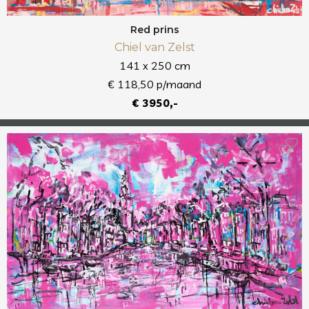
Red prins
Chiel van Zelst
141 x 250 cm
€ 118,50 p/maand
€ 3950,-