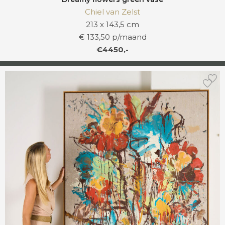
Chiel van Zelst
213 x 143,5 cm
€ 133,50 p/maand
€4450,-