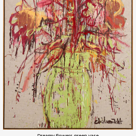
Dreamy flowers green vase