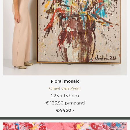
Floral mosaic
Chiel van Zelst
223 x 133 cm
€ 133,50 p/maand
€4450,-