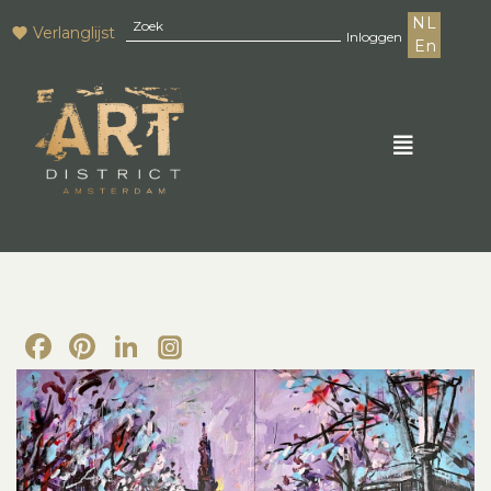
NL
Verlanglijst
Inloggen
En
Facebook
Pinterest
LinkedIn