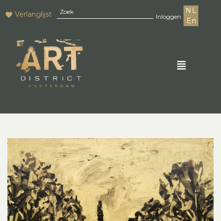
NL
Verlanglijst
Inloggen
En