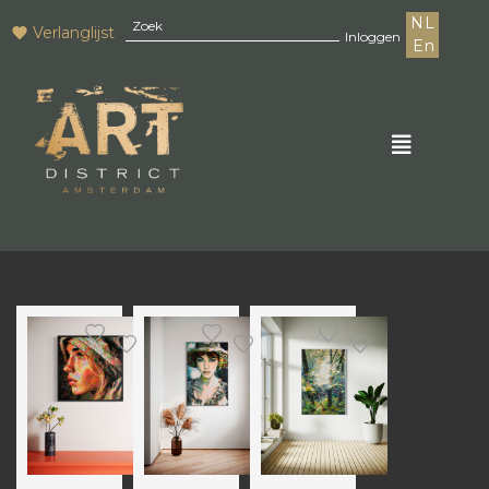
NL
Verlanglijst
Inloggen
En