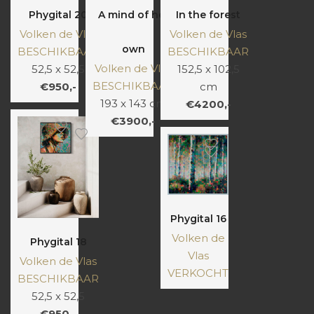
Phygital 20
A mind of her
In the forest
Volken de Vlas
Volken de Vlas
own
BESCHIKBAAR
BESCHIKBAAR
Volken de Vlas
52,5 x 52,5
152,5 x 102,5
BESCHIKBAAR
€950,-
cm
193 x 143 cm
€4200,-
€3900,-
Phygital 16
Volken de
Phygital 18
Vlas
Volken de Vlas
VERKOCHT
BESCHIKBAAR
52,5 x 52,5
€950,-