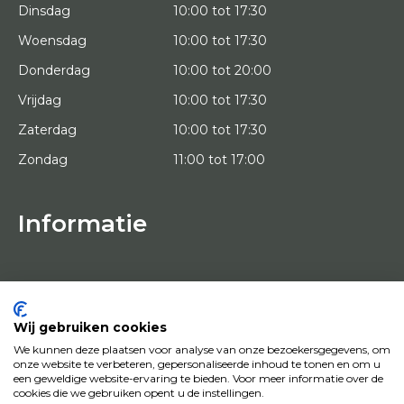
Dinsdag
10:00 tot 17:30
Woensdag
10:00 tot 17:30
Donderdag
10:00 tot 20:00
Vrijdag
10:00 tot 17:30
Zaterdag
10:00 tot 17:30
Zondag
11:00 tot 17:00
Informatie
HOME
PROEFPLAATSING
KUNSTENAARS
OVER ONS
Wij gebruiken cookies
KUNSTWERKEN
We kunnen deze plaatsen voor analyse van onze bezoekersgegevens, om
NEWS
onze website te verbeteren, gepersonaliseerde inhoud te tonen en om u
HOE WERKT HET
een geweldige website-ervaring te bieden. Voor meer informatie over de
CONTACT
cookies die we gebruiken opent u de instellingen.