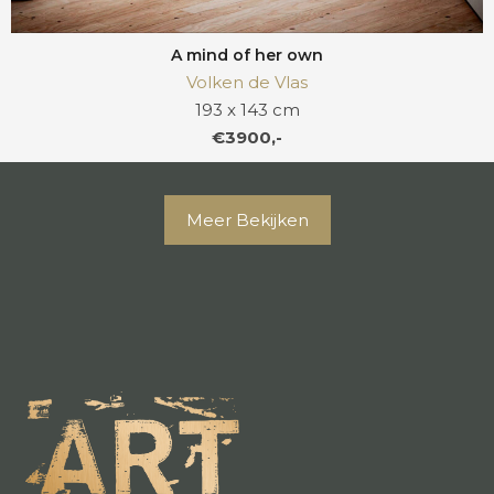
A mind of her own
Volken de Vlas
193 x 143 cm
€3900,-
Meer Bekijken