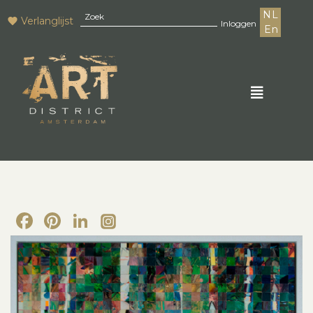
NL
Verlanglijst
Inloggen
En
Facebook
Pinterest
LinkedIn