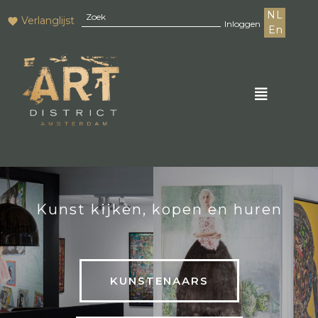
NL
Verlanglijst
Inloggen
En
Kunst kijken, kopen en huren
KUNSTENAARS