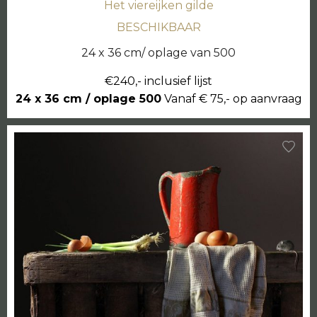
Het viereijken gilde
BESCHIKBAAR
24 x 36 cm/ oplage van 500
€240,- inclusief lijst
24 x 36 cm / oplage 500
Vanaf € 75,- op aanvraag