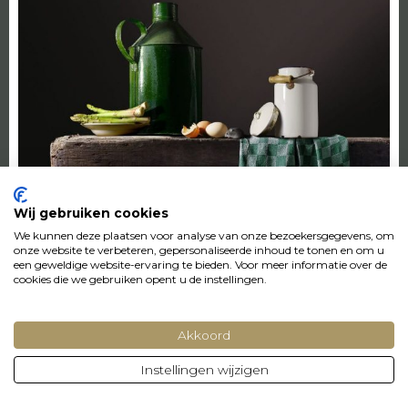
Wij gebruiken cookies
We kunnen deze plaatsen voor analyse van onze bezoekersgegevens, om
Asparagus
onze website te verbeteren, gepersonaliseerde inhoud te tonen en om u
een geweldige website-ervaring te bieden. Voor meer informatie over de
Het viereijken gilde
cookies die we gebruiken opent u de instellingen.
BESCHIKBAAR
24 x 36 cm/ oplage van 500
Akkoord
€240,- inclusief lijst
Instellingen wijzigen
24 x 36 cm / oplage 500
Vanaf € 75,- op aanvraag