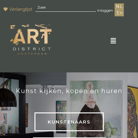
NL
Verlanglijst
Inloggen
En
Kunst kijken, kopen en huren
KUNSTENAARS