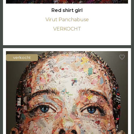
Red shirt girl
Virut Panchabuse
VERKOCHT
verkocht