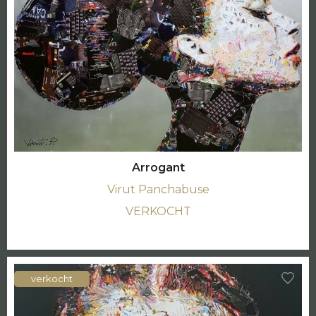
Arrogant
Virut Panchabuse
VERKOCHT
verkocht