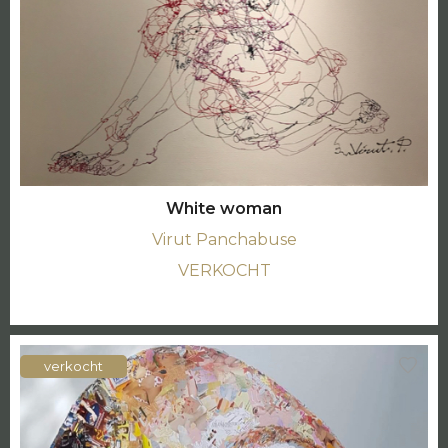
White woman
Virut Panchabuse
VERKOCHT
verkocht