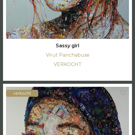
Sassy girl
Virut Panchabuse
VERKOCHT
verkocht