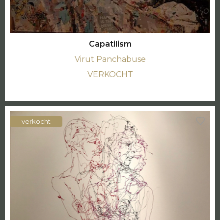
Capatilism
Virut Panchabuse
VERKOCHT
verkocht