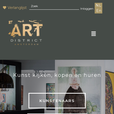
NL
Verlanglijst
Inloggen
En
Kunst kijken, kopen en huren
KUNSTENAARS