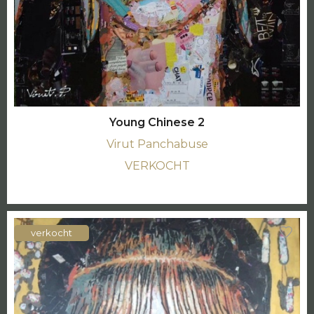
Young Chinese 2
Virut Panchabuse
VERKOCHT
verkocht