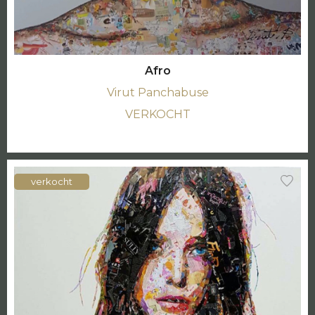
Afro
Virut Panchabuse
VERKOCHT
verkocht