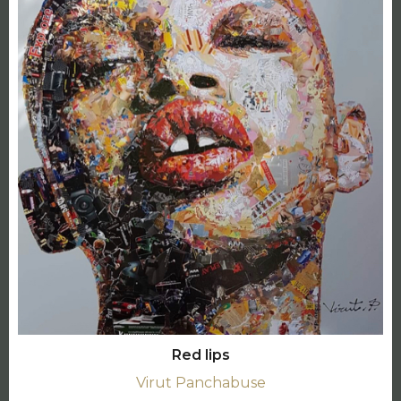
Red lips
Virut Panchabuse